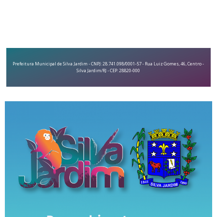
Prefeitura Municipal de Silva Jardim - CNPJ: 28.741.098/0001-57 - Rua Luiz Gomes, 46, Centro -
Silva Jardim/RJ - CEP: 28820-000