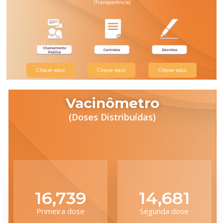
Clique aqui
Clique aqui
Clique aqui
Vacinômetro
(Doses Distribuídas)
20,061
17,595
Primeira dose
Segunda dose