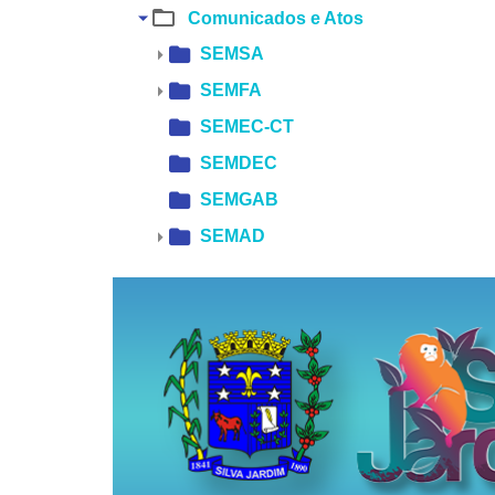
Comunicados e Atos
SEMSA
SEMFA
SEMEC-CT
SEMDEC
SEMGAB
SEMAD