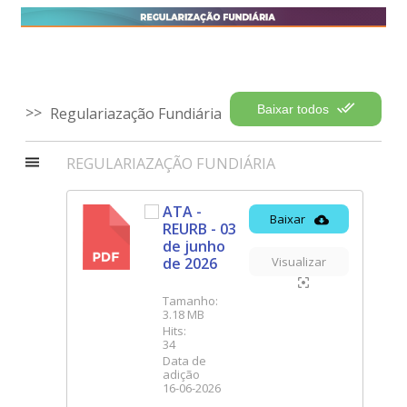
Baixar todos
Regulariazação Fundiária
REGULARIAZAÇÃO FUNDIÁRIA
ATA -
Baixar
REURB - 03
PDF
de junho
de 2026
Visualizar
Tamanho:
3.18 MB
Hits:
34
Data de
adição
16-06-2026