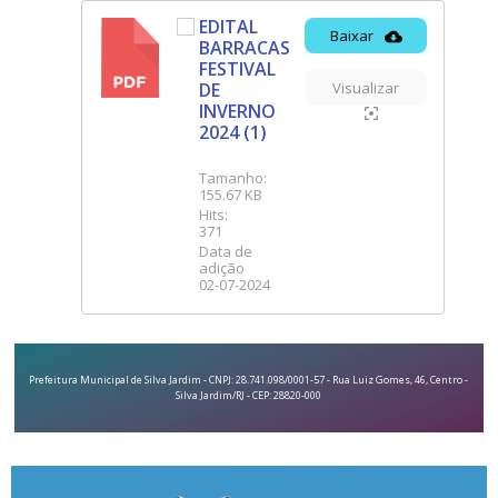
EDITAL
Baixar
BARRACAS
PDF
FESTIVAL
DE
Visualizar
INVERNO
2024 (1)
Tamanho:
155.67 KB
Hits:
371
Data de
adição
02-07-2024
Prefeitura Municipal de Silva Jardim - CNPJ: 28.741.098/0001-57 - Rua Luiz Gomes, 46, Centro -
Silva Jardim/RJ - CEP: 28820-000