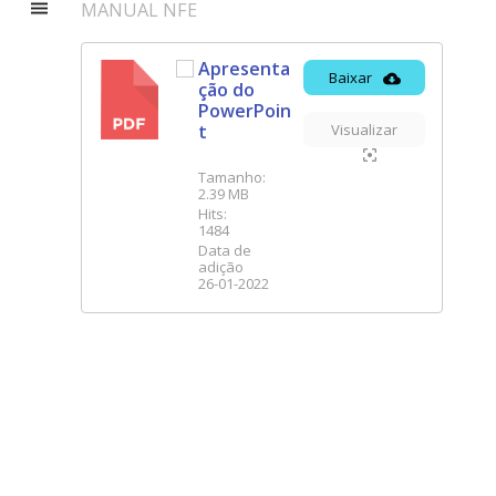
MANUAL NFE
Apresenta
Baixar
ção do
PDF
PowerPoin
t
Visualizar
Tamanho:
2.39 MB
Hits:
1484
Data de
adição
26-01-2022