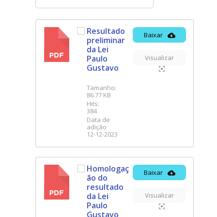
Resultado
Baixar
preliminar
PDF
da Lei
Paulo
Visualizar
Gustavo
Tamanho:
86.77 KB
Hits:
384
Data de
adição
12-12-2023
Homologaç
Baixar
ão do
PDF
resultado
da Lei
Visualizar
Paulo
Gustavo