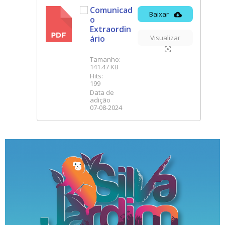
Comunicad
Baixar
o
PDF
Extraordin
ário
Visualizar
Tamanho:
141.47 KB
Hits:
199
Data de
adição
07-08-2024