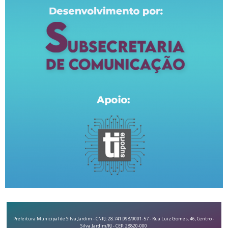
Prefeitura Municipal de Silva Jardim - CNPJ: 28.741.098/0001-57 - Rua Luiz Gomes, 46, Centro -
Silva Jardim/RJ - CEP: 28820-000