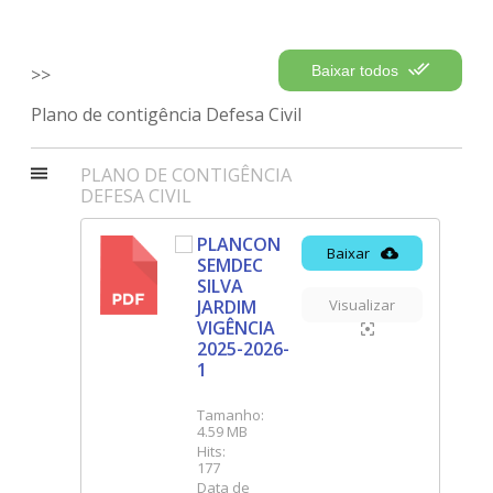
Please wait while flipbook is
DearFlip: Loading PDF 100%
loading. For more related
...
info, FAQs and issues please
Baixar todos
refer to
DearFlip WordPress
Flipbook Plugin Help
Plano de contigência Defesa Civil
documentation.
PLANO DE CONTIGÊNCIA
DEFESA CIVIL
PLANCON
Baixar
SEMDEC
PDF
SILVA
JARDIM
Visualizar
VIGÊNCIA
2025-2026-
1
Tamanho:
4.59 MB
Hits:
177
Data de