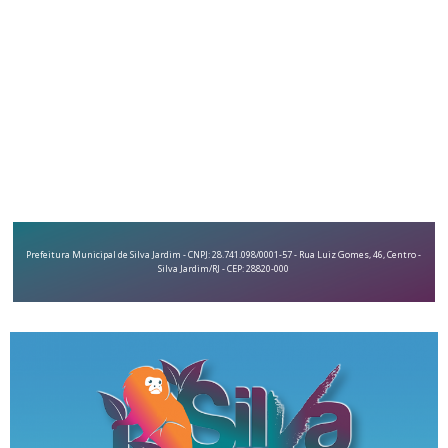
Prefeitura Municipal de Silva Jardim - CNPJ: 28.741.098/0001-57 - Rua Luiz Gomes, 46, Centro -
Silva Jardim/RJ - CEP: 28820-000