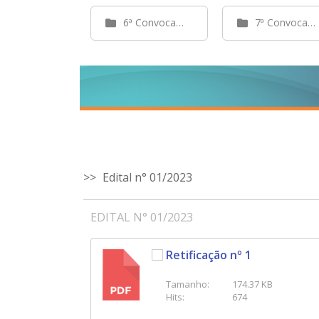
6ª Convocação
7ª Convocação
Edital n° 01/2023
EDITAL N° 01/2023
Retificação nº 1
PDF
Tamanho:
174.37 KB
Hits:
674