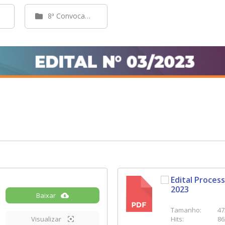
8ª Convocação
Edital Process
2023
Baixar
PDF
Tamanho:
47
Visualizar
Hits:
86