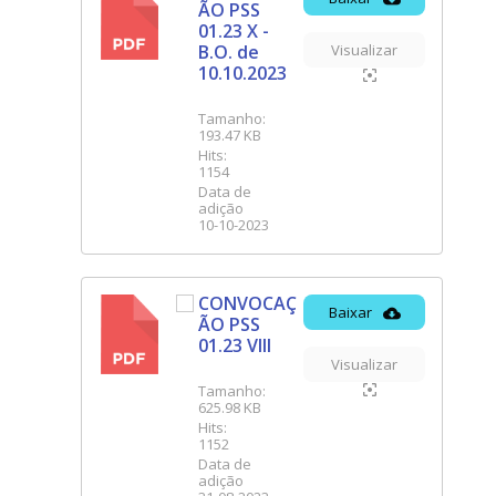
ÃO PSS
PDF
01.23 X -
B.O. de
Visualizar
10.10.2023
Tamanho:
193.47 KB
Hits:
1154
Data de
adição
10-10-2023
CONVOCAÇ
Baixar
ÃO PSS
PDF
01.23 VIII
Visualizar
Tamanho:
625.98 KB
Hits:
1152
Data de
adição