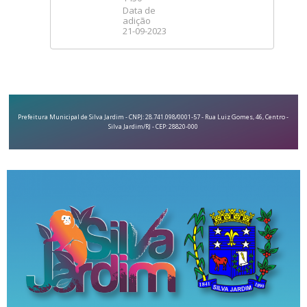
Data de
adição
21-09-2023
Prefeitura Municipal de Silva Jardim - CNPJ: 28.741.098/0001-57 - Rua Luiz Gomes, 46, Centro -
Silva Jardim/RJ - CEP: 28820-000