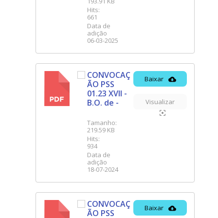
193.91 KB
Hits:
661
Data de
adição
06-03-2025
CONVOCAÇ
Baixar
ÃO PSS
PDF
01.23 XVII -
B.O. de -
Visualizar
Tamanho:
219.59 KB
Hits:
934
Data de
adição
18-07-2024
CONVOCAÇ
Baixar
ÃO PSS