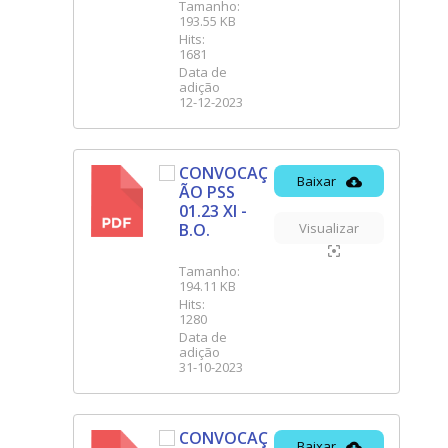
Tamanho:
193.55 KB
Hits:
1681
Data de
adição
12-12-2023
CONVOCAÇ
Baixar
ÃO PSS
PDF
01.23 XI -
B.O.
Visualizar
Tamanho:
194.11 KB
Hits:
1280
Data de
adição
31-10-2023
CONVOCAÇ
Baixar