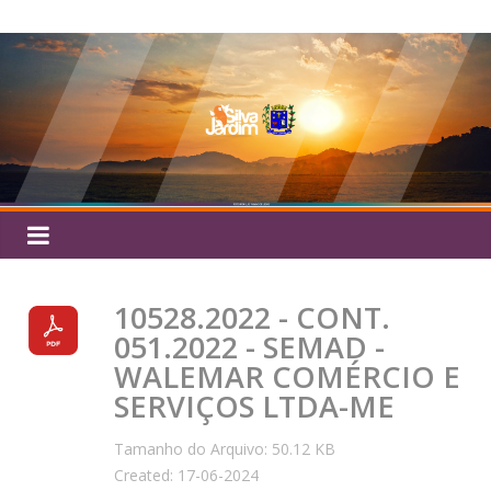
Pular
Silva
para
o
Jardim
conteúdo
10528.2022 - CONT.
051.2022 - SEMAD -
WALEMAR COMÉRCIO E
SERVIÇOS LTDA-ME
Tamanho do Arquivo: 50.12 KB
Created: 17-06-2024