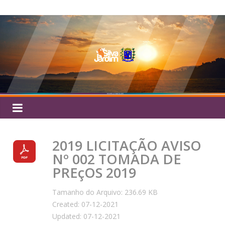
Pular
Silva
para
o
Jardim
conteúdo
2019 LICITAÇÃO AVISO
Nº 002 TOMADA DE
PREçOS 2019
Tamanho do Arquivo: 236.69 KB
Created: 07-12-2021
Updated: 07-12-2021