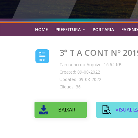
HOME
PREFEITURA
PORTARIA
FAZEND
3° T A CONT Nº 201
Tamanho do Arquivo: 16.64 KB
Created: 09-08-2022
Updated: 09-08-2022
Cliques: 36
BAIXAR
VISUALIZ