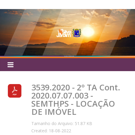
Pular
Silva
para
o
Jardim
conteúdo
3539.2020 - 2º TA Cont.
2020.07.07.003 -
SEMTHPS - LOCAÇÃO
DE IMÓVEL
Tamanho do Arquivo: 51.87 KB
Created: 18-08-2022