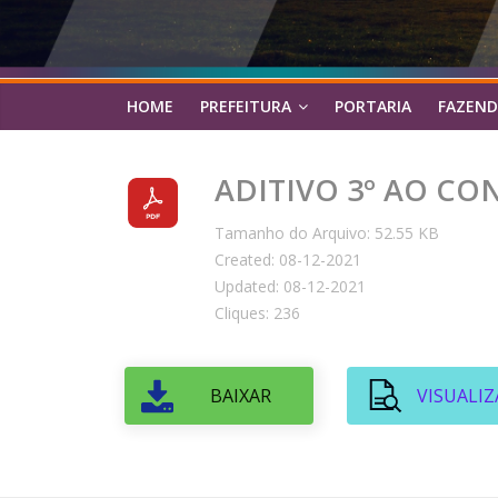
HOME
PREFEITURA
PORTARIA
FAZEND
ADITIVO 3º AO CON
Tamanho do Arquivo: 52.55 KB
Created: 08-12-2021
Updated: 08-12-2021
Cliques: 236
BAIXAR
VISUALIZ