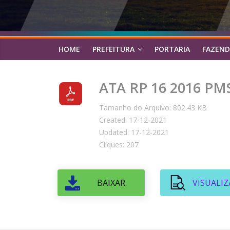
HOME
PREFEITURA
PORTARIA
FAZEND
ATA RP 16 2016 PM
Tamanho do Arquivo: 802.43 KB
Created: 17-12-2021
Updated: 17-12-2021
Cliques: 207
BAIXAR
VISUALIZ