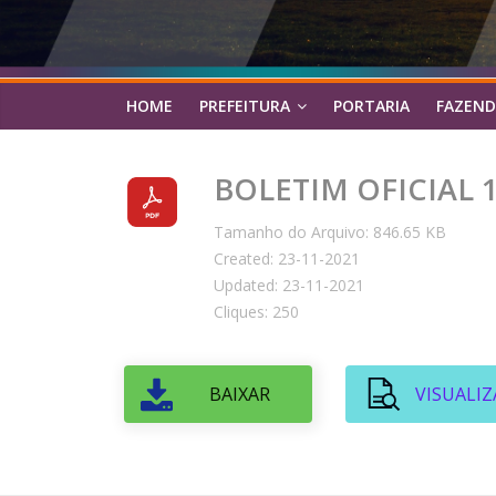
HOME
PREFEITURA
PORTARIA
FAZEND
BOLETIM OFICIAL 1
Tamanho do Arquivo: 846.65 KB
Created: 23-11-2021
Updated: 23-11-2021
Cliques: 250
BAIXAR
VISUALIZ