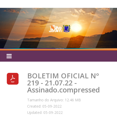
Pular
Silva
para
o
Jardim
conteúdo
BOLETIM OFICIAL Nº
219 - 21.07.22 -
Assinado.compressed
Tamanho do Arquivo: 12.46 MB
Created: 05-09-2022
Updated: 05-09-2022