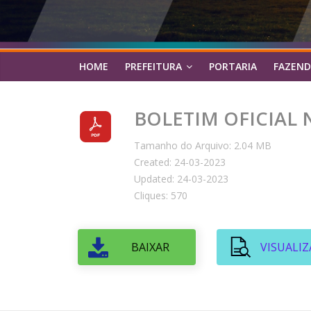
HOME
PREFEITURA
PORTARIA
FAZEND
BOLETIM OFICIAL Nº
Tamanho do Arquivo: 2.04 MB
Created: 24-03-2023
Updated: 24-03-2023
Cliques: 570
BAIXAR
VISUALIZ