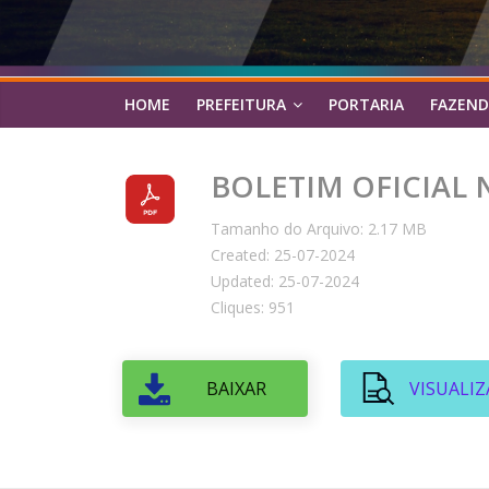
HOME
PREFEITURA
PORTARIA
FAZEND
BOLETIM OFICIAL Nº
Tamanho do Arquivo: 2.17 MB
Created: 25-07-2024
Updated: 25-07-2024
Cliques: 951
BAIXAR
VISUALIZ