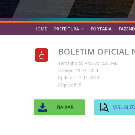
HOME
PREFEITURA
PORTARIA
FAZEND
BOLETIM OFICIAL Nº
Tamanho do Arquivo: 2.06 MB
Created: 19-11-2024
Updated: 19-11-2024
Cliques: 615
BAIXAR
VISUALIZ