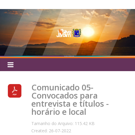
Pular
Silva
para
o
Jardim
conteúdo
Comunicado 05-
Convocados para
entrevista e títulos -
horário e local
Tamanho do Arquivo: 115.42 KB
Created: 26-07-2022