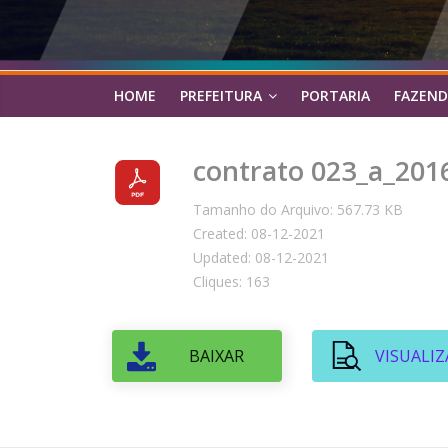
HOME
PREFEITURA
PORTARIA
FAZEND
contrato 023_a_201
Tamanho do Arquivo: 567.73 KB
Created: 08-12-2021
Updated: 08-12-2021
Cliques: 163
BAIXAR
VISUALIZ