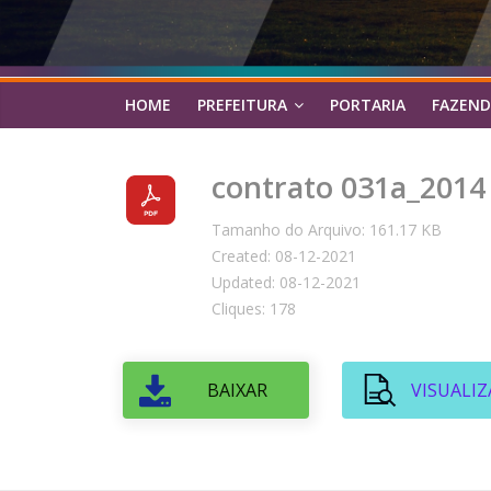
HOME
PREFEITURA
PORTARIA
FAZEND
contrato 031a_2014
Tamanho do Arquivo: 161.17 KB
Created: 08-12-2021
Updated: 08-12-2021
Cliques: 178
BAIXAR
VISUALIZ