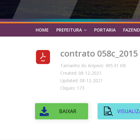
HOME
PREFEITURA
PORTARIA
FAZEND
contrato 058c_2015
Tamanho do Arquivo: 495.31 KB
Created: 08-12-2021
Updated: 08-12-2021
Cliques: 173
BAIXAR
VISUALIZ