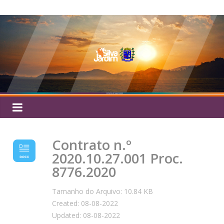
Pular
Silva
para
o
Jardim
conteúdo
Contrato n.º
2020.10.27.001 Proc.
8776.2020
Tamanho do Arquivo: 10.84 KB
Created: 08-08-2022
Updated: 08-08-2022