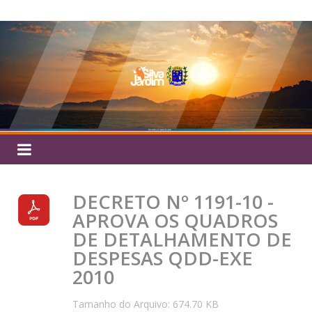
Pular
Silva
para
o
Jardim
conteúdo
DECRETO Nº 1191-10 -
APROVA OS QUADROS
DE DETALHAMENTO DE
DESPESAS QDD-EXE
2010
Tamanho do Arquivo: 674.70 KB