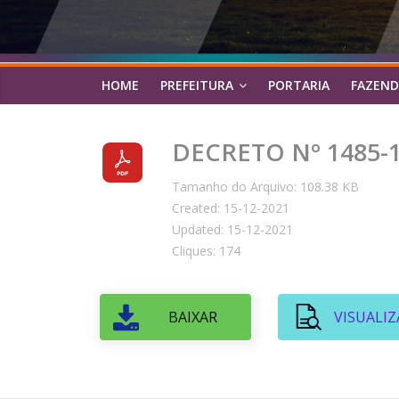
HOME
PREFEITURA
PORTARIA
FAZEND
DECRETO Nº 1485-
Tamanho do Arquivo: 108.38 KB
Created: 15-12-2021
Updated: 15-12-2021
Cliques: 174
BAIXAR
VISUALIZ