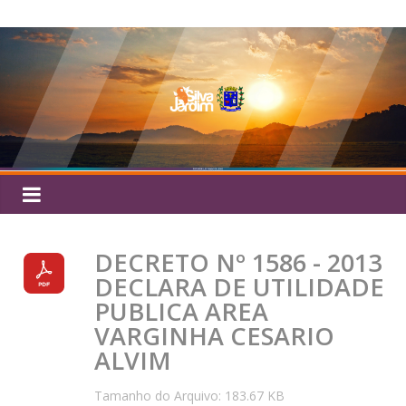
Pular
Silva
para
o
Jardim
conteúdo
DECRETO Nº 1586 - 2013
DECLARA DE UTILIDADE
PUBLICA AREA
VARGINHA CESARIO
ALVIM
Tamanho do Arquivo: 183.67 KB