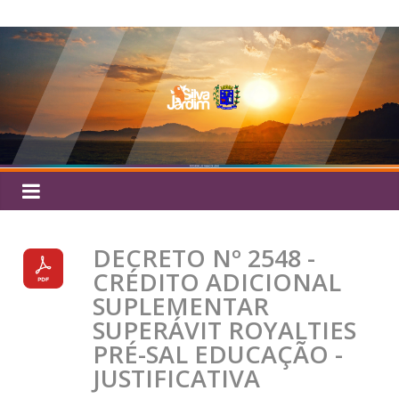
Pular
Silva
para
o
Jardim
conteúdo
DECRETO Nº 2548 -
CRÉDITO ADICIONAL
SUPLEMENTAR
SUPERÁVIT ROYALTIES
PRÉ-SAL EDUCAÇÃO -
JUSTIFICATIVA