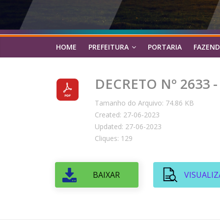
HOME
PREFEITURA
PORTARIA
FAZEND
DECRETO Nº 2633 -
Tamanho do Arquivo: 74.86 KB
Created: 27-06-2023
Updated: 27-06-2023
Cliques: 129
BAIXAR
VISUALIZ