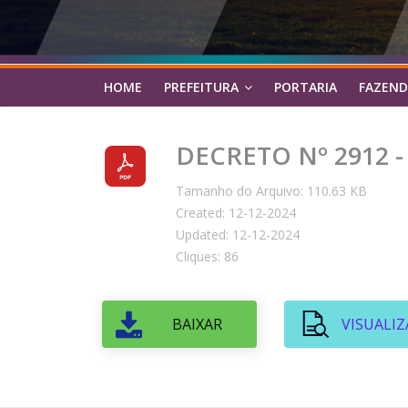
HOME
PREFEITURA
PORTARIA
FAZEND
DECRETO Nº 2912 -
Tamanho do Arquivo: 110.63 KB
Created: 12-12-2024
Updated: 12-12-2024
Cliques: 86
BAIXAR
VISUALIZ