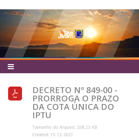
Pular
Silva
para
o
Jardim
conteúdo
DECRETO Nº 849-00 -
PRORROGA O PRAZO
DA COTA ÚNICA DO
IPTU
Tamanho do Arquivo: 208.23 KB
Created: 15-12-2021