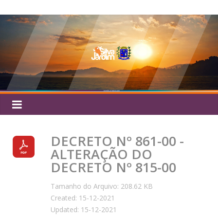
Pular
Silva
para
o
Jardim
conteúdo
DECRETO Nº 861-00 -
ALTERAÇÃO DO
DECRETO Nº 815-00
Tamanho do Arquivo: 208.62 KB
Created: 15-12-2021
Updated: 15-12-2021