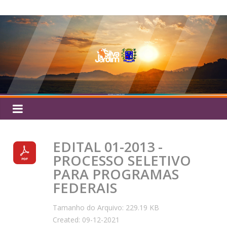
Pular
Silva
para
o
Jardim
conteúdo
EDITAL 01-2013 -
PROCESSO SELETIVO
PARA PROGRAMAS
FEDERAIS
Tamanho do Arquivo: 229.19 KB
Created: 09-12-2021