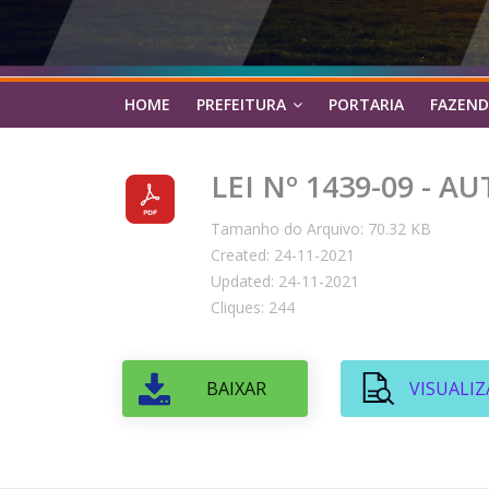
HOME
PREFEITURA
PORTARIA
FAZEND
LEI Nº 1439-09 -
Tamanho do Arquivo: 70.32 KB
Created: 24-11-2021
Updated: 24-11-2021
Cliques: 244
BAIXAR
VISUALIZ