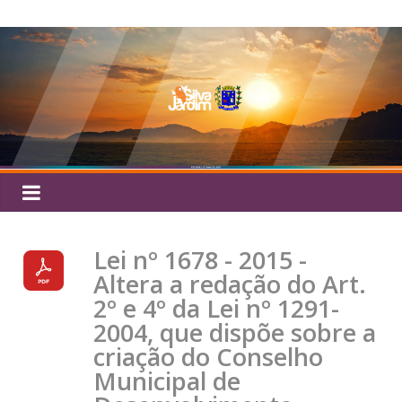
Pular
Silva
para
o
Jardim
conteúdo
Lei nº 1678 - 2015 -
Altera a redação do Art.
2º e 4º da Lei nº 1291-
2004, que dispõe sobre a
criação do Conselho
Municipal de