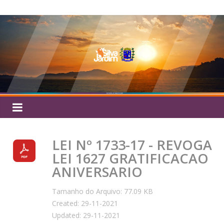
Pular
Silva
para
o
Jardim
conteúdo
LEI Nº 1733-17 - REVOGA
LEI 1627 GRATIFICACAO
ANIVERSARIO
Tamanho do Arquivo: 77.09 KB
Created: 29-11-2021
Updated: 29-11-2021