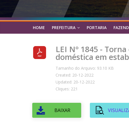
HOME
PREFEITURA
PORTARIA
FAZEND
LEI Nº 1845 - Torna 
doméstica em estabe
Tamanho do Arquivo: 93.10 KB
Created: 20-12-2022
Updated: 20-12-2022
Cliques: 221
BAIXAR
VISUALIZ