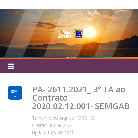
Pular
Silva
para
o
Jardim
conteúdo
PA- 2611.2021_ 3° TA ao
Contrato
2020.02.12.001- SEMGAB
Tamanho do Arquivo: 19.50 KB
Created: 08-08-2022
Updated: 08-08-2022