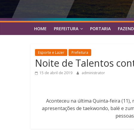
HOME
PREFEITURA
PORTARIA
FAZEND
Esporte e Lazer
Prefeitura
Noite de Talentos co
15 de abril de 2019
administrator
Aconteceu na última Quinta-feira (11)
apresentações de taekwondo, balé e zumb
pessoas