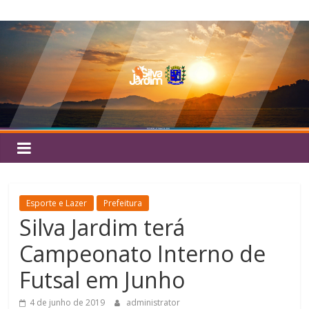
Pular
Silva
para
o
Jardim
conteúdo
Esporte e Lazer
Prefeitura
Silva Jardim terá
Campeonato Interno de
Futsal em Junho
4 de junho de 2019
administrator