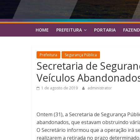
HOME
PREFEITURA
PORTARIA
FAZEND
Prefeitura
Segurança Pública
Secretaria de Segura
Veículos Abandonado
1 de agosto de 2019
administrator
Ontem (31), a Secretaria de Segurança Públ
abandonados, que estavam obstruindo várias
O Secretário informou que a operação irá se
realizarem a retirada no prazo determinado