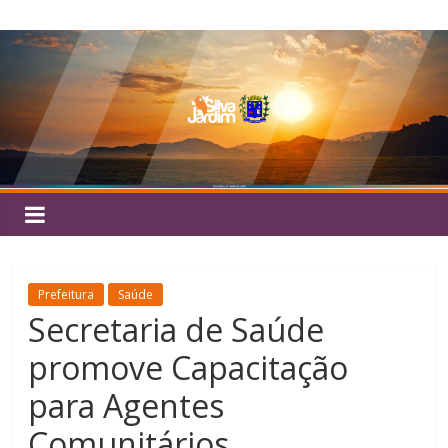
Pular
Silva
para
o
Jardim
conteúdo
Prefeitura
Saúde
Secretaria de Saúde
promove Capacitação
para Agentes
Comunitários