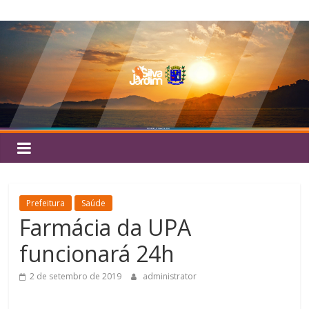
Pular
Silva
para
o
Jardim
conteúdo
Prefeitura
Saúde
Farmácia da UPA
funcionará 24h
2 de setembro de 2019
administrator