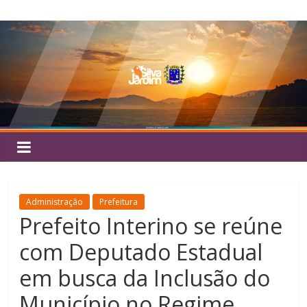
Pular
Silva
para
o
Jardim
conteúdo
Administração
Prefeitura
Prefeito Interino se reúne
com Deputado Estadual
em busca da Inclusão do
Município no Regime