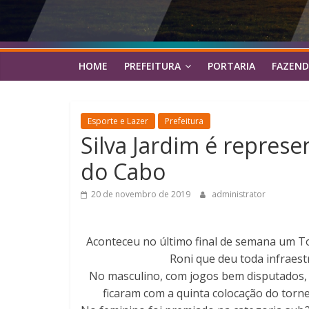
HOME
PREFEITURA
PORTARIA
FAZEND
Esporte e Lazer
Prefeitura
Silva Jardim é represe
do Cabo
20 de novembro de 2019
administrator
Aconteceu no último final de semana um Tor
Roni que deu toda infraest
No masculino, com jogos bem disputados, t
ficaram com a quinta colocação do torne