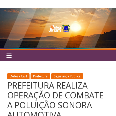
Pular
Silva
para
o
Jardim
conteúdo
Defesa Civil
Prefeitura
Segurança Pública
PREFEITURA REALIZA
OPERAÇÃO DE COMBATE
A POLUIÇÃO SONORA
AUTOMOTIVA