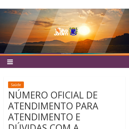
Pular
Silva
para
o
Jardim
conteúdo
Saúde
NÚMERO OFICIAL DE
ATENDIMENTO PARA
ATENDIMENTO E
DÚVIDAS COM A